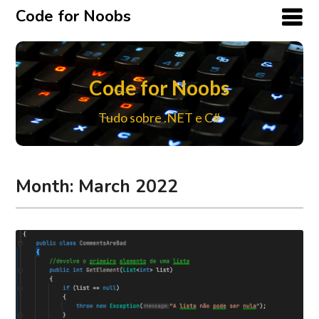
Code for Noobs
Code for Noobs
Tudo sobre .NET e C#
Month:
March 2022